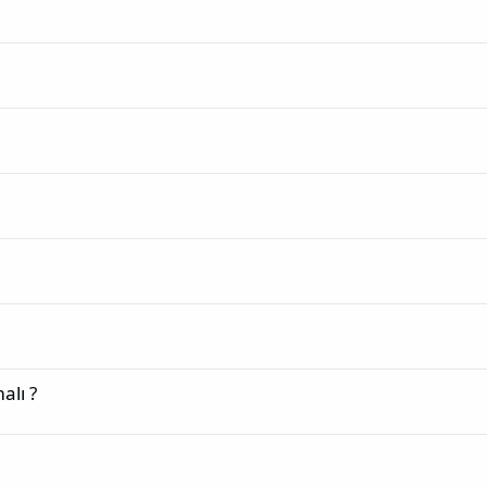
alı ?