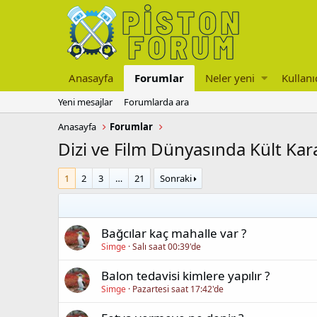
Anasayfa
Forumlar
Neler yeni
Kullanı
Yeni mesajlar
Forumlarda ara
Anasayfa
Forumlar
Dizi ve Film Dünyasında Kült Kar
1
2
3
…
21
Sonraki
Bağcılar kaç mahalle var ?
Simge
Salı saat 00:39'de
Balon tedavisi kimlere yapılır ?
Simge
Pazartesi saat 17:42'de