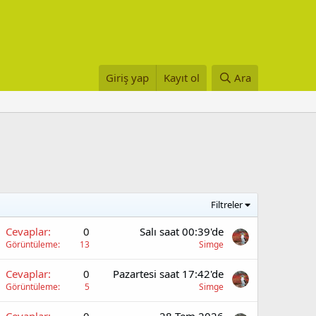
Giriş yap
Kayıt ol
Ara
Filtreler
Cevaplar
0
Salı saat 00:39'de
Görüntüleme
13
Simge
Cevaplar
0
Pazartesi saat 17:42'de
Görüntüleme
5
Simge