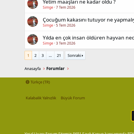
Yetim maaşları ne kadar oldu ?
Simge
7 Tem 2026
Çocuğum kakasını tutuyor ne yapmalı
Simge
5 Tem 2026
Yılda en çok insan öldüren hayvan ned
Simge
3 Tem 2026
1
2
3
…
21
Sonraki
Anasayfa
Forumlar
Türkçe (TR)
Kalabalık Yalnızlık
Büyük Forum
Yasal Uyarı: Forum Sitemiz; 5651 Sayılı Kanun kapsamında BTK t