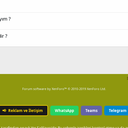
yım ?
ir ?
Forum software by XenForo™
© 2010-2019 XenForo Ltd.
📢
Reklam ve İletişim
WhatsApp
Teams
Telegram
arafından onaylı Yer Sağlayıcı'dır. Bu sebeple içerikleri kontrol etme ya da 