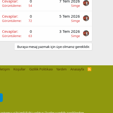
Cevaplar
0
7 Tem 2026
Görüntüleme
54
Simge
Cevaplar
0
5 Tem 2026
Görüntüleme
72
Simge
Cevaplar
0
3 Tem 2026
Görüntüleme
63
Simge
Buraya mesaj yazmak için üye olmanız gereklidir.
İletişim
Koşullar
Gizlilik Politikası
Yardım
Anasayfa
R
S
S
araştırma yükümlülüğü yoktur. Üyeler yazdığı içeriklerden