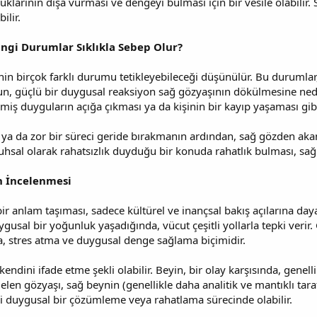
luklarının dışa vurması ve dengeyi bulması için bir vesile olabilir
ilir.
ngi Durumlar Sıklıkla Sebep Olur?
n birçok farklı durumu tetikleyebileceği düşünülür. Bu durumlar, g
un, güçlü bir duygusal reaksiyon sağ gözyaşının dökülmesine nede
kmiş duyguların açığa çıkması ya da kişinin bir kayıp yaşaması gibi 
 ya da zor bir süreci geride bırakmanın ardından, sağ gözden aka
 ruhsal olarak rahatsızlık duyduğu bir konuda rahatlık bulması, sağ
n İncelenmesi
r anlam taşıması, sadece kültürel ve inançsal bakış açılarına day
ygusal bir yoğunluk yaşadığında, vücut çeşitli yollarla tepki verir.
 stres atma ve duygusal denge sağlama biçimidir.
endini ifade etme şekli olabilir. Beyin, bir olay karşısında, genell
elen gözyaşı, sağ beynin (genellikle daha analitik ve mantıklı taraf
i duygusal bir çözümleme veya rahatlama sürecinde olabilir.