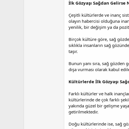
a
i
İlk Gözyaşı Sağdan Gelirse 
n
h
i
Çeşitli kültürlerde ve inanç sis
olayın habercisi olduğuna inan
yenilik, bir değişim ya da pozi
Birçok kültüre göre, sağ gözden
sıklıkla insanların sağ gözünde
taşır.
Bunun yanı sıra, sağ gözden gel
dışa vurması olarak kabul edile
Kültürlerde İlk Gözyaşı Sağ
Farklı kültürler ve halk inanç
kültürlerinde de çok farklı şek
yakında güzel bir gelişme yaşa
getirilmektedir.
Doğu kültürlerinde ise, sağ g