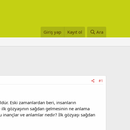
Giriş yap
Kayıt ol
Ara
#1
ldür. Eski zamanlardan beri, insanların
 de ilk gözyaşının sağdan gelmesinin ne anlama
bu inançlar ve anlamlar nedir? İlk gözyaşı sağdan