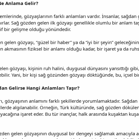
Ne Anlama Gelir?
temlerinde, gözyaşlarının farklı anlamları vardır. İnsanlar, sağdan g
ırlar. Sağ gözden gelen ilk gözyaşı genellikle olumlu bir anlam ta
tif bir gelişme olduğu yönündedir.
 gelen gözyaşı, “güzel bir haber” ya da “iyi bir şeyin” geleceğini
n akmasının fiziksel bir anlamı olduğu kadar, bir işaret ya da ruhs
en gözyaşı, kişinin ruh halini, duygusal dünyasını yansıttığı gibi,
bilir. Yani, bir kişi sağ gözünden gözyaşı döktüğünde, bu, içsel bi
dan Gelirse Hangi Anlamları Taşır?
ları, gözyaşının anlamını farklı şekillerde yorumlamaktadır. Sağda
illerde algılanabilir. Örneğin, Türk kültüründe, sağ gözden dökülen
yacağına işaret eder. Bu tür inançlar, halk arasında kuşaktan kuş
özden gelen gözyaşının duygusal bir dengeyi sağlamak amacıyla ak