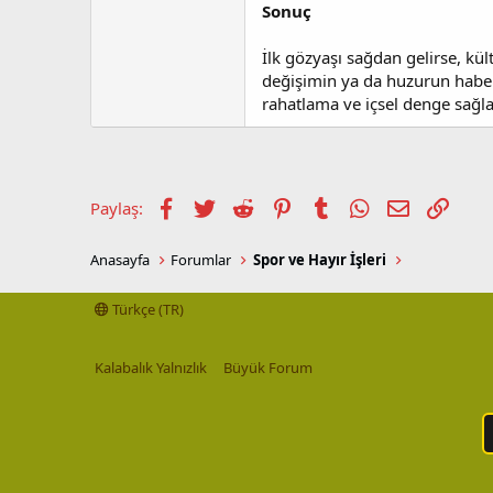
Sonuç
İlk gözyaşı sağdan gelirse, kü
değişimin ya da huzurun haberc
rahatlama ve içsel denge sağlam
Facebook
Twitter
Reddit
Pinterest
Tumblr
WhatsApp
E-posta
Link
Paylaş:
Anasayfa
Forumlar
Spor ve Hayır İşleri
Türkçe (TR)
Kalabalık Yalnızlık
Büyük Forum