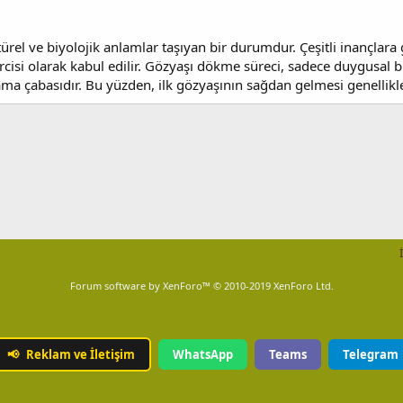
ltürel ve biyolojik anlamlar taşıyan bir durumdur. Çeşitli inançlar
isi olarak kabul edilir. Gözyaşı dökme süreci, sadece duygusal bir
a çabasıdır. Bu yüzden, ilk gözyaşının sağdan gelmesi genellikle bi
Forum software by XenForo™
© 2010-2019 XenForo Ltd.
📢
Reklam ve İletişim
WhatsApp
Teams
Telegram