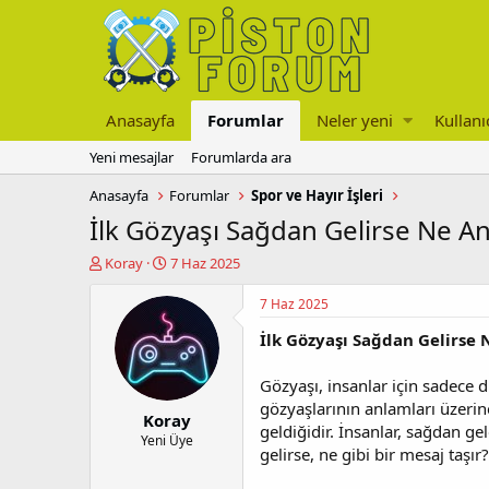
Anasayfa
Forumlar
Neler yeni
Kullanı
Yeni mesajlar
Forumlarda ara
Anasayfa
Forumlar
Spor ve Hayır İşleri
İlk Gözyaşı Sağdan Gelirse Ne An
K
B
Koray
7 Haz 2025
o
a
n
ş
7 Haz 2025
u
l
İlk Gözyaşı Sağdan Gelirse 
y
a
u
n
b
g
Gözyaşı, insanlar için sadece 
a
ı
gözyaşlarının anlamları üzerin
Koray
ş
ç
geldiğidir. İnsanlar, sağdan ge
l
t
Yeni Üye
gelirse, ne gibi bir mesaj taşı
a
a
t
r