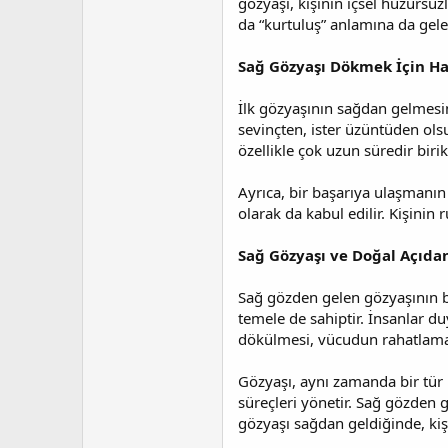
gözyaşı, kişinin içsel huzursuz
da “kurtuluş” anlamına da geleb
Sağ Gözyaşı Dökmek İçin Ha
İlk gözyaşının sağdan gelmesini
sevinçten, ister üzüntüden ols
özellikle çok uzun süredir biri
Ayrıca, bir başarıya ulaşmanın
olarak da kabul edilir. Kişinin
Sağ Gözyaşı ve Doğal Açıda
Sağ gözden gelen gözyaşının bi
temele de sahiptir. İnsanlar du
dökülmesi, vücudun rahatlama,
Gözyaşı, aynı zamanda bir tür k
süreçleri yönetir. Sağ gözden g
gözyaşı sağdan geldiğinde, kiş