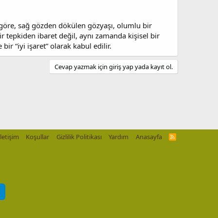
a göre, sağ gözden dökülen gözyaşı, olumlu bir
 tepkiden ibaret değil, aynı zamanda kişisel bir
r “iyi işaret” olarak kabul edilir.
Cevap yazmak için giriş yap yada kayıt ol.
İletişim
Koşullar
Gizlilik Politikası
Yardım
Anasayfa
R
S
S