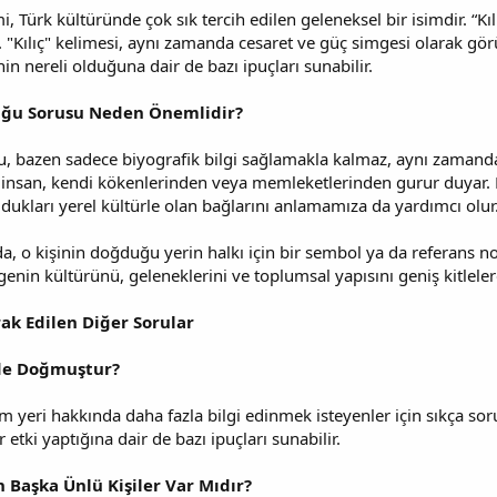
 Türk kültüründe çok sık tercih edilen geleneksel bir isimdir. “Kıl
r. "Kılıç" kelimesi, aynı zamanda cesaret ve güç simgesi olarak gö
nin nereli olduğuna dair de bazı ipuçları sunabilir.
duğu Sorusu Neden Önemlidir?
usu, bazen sadece biyografik bilgi sağlamakla kalmaz, aynı zaman
çok insan, kendi kökenlerinden veya memleketlerinden gurur duyar. 
 oldukları yerel kültürle olan bağlarını anlamamıza da yardımcı olur
da, o kişinin doğduğu yerin halkı için bir sembol ya da referans
enin kültürünü, geleneklerini ve toplumsal yapısını geniş kitlelere 
k Edilen Diğer Sorular
de Doğmuştur?
 yeri hakkında daha fazla bilgi edinmek isteyenler için sıkça so
ir etki yaptığına dair de bazı ipuçları sunabilir.
 Başka Ünlü Kişiler Var Mıdır?