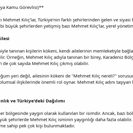
eya Kamu Görevlisi)**
ı Mehmet Kılıç’lar, Türkiye’nin farklı şehirlerinden gelen ve siyasi
i büyük şehirlerden yetişmiş bazı Mehmet Kılıç’lar, yerel yönetiml
ilesi
le tanınan kişilerin kökeni, kendi ailelerinin memleketiyle bağlan
ilir. Örneğin, Mehmet Kılıç adıyla tanınan bir birey, Karadeniz Bölg
de çok sayıda Mehmet Kılıç çıkmış olabilir.
oğum yeri değil, ailesinin kökeni de "Mehmet Kılıç nereli?" sorusun
lumsal ilişkilerinde önemli rol oynar. Mehmet Kılıç adını taşıyan ki
nlık ve Türkiye'deki Dağılımı
er bölgesinde yaygın olarak kullanılan bir isimdir. Ancak, bazı böl
üyük şehirlerde Mehmet Kılıç isminin yaygınlığı daha fazla olabili
me sahip pek çok kişi bulunmaktadır.