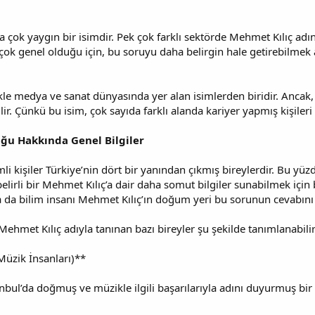
ok yaygın bir isimdir. Pek çok farklı sektörde Mehmet Kılıç adını t
ok genel olduğu için, bu soruyu daha belirgin hale getirebilmek 
kle medya ve sanat dünyasında yer alan isimlerden biridir. Ancak, b
lir. Çünkü bu isim, çok sayıda farklı alanda kariyer yapmış kişileri
uğu Hakkında Genel Bilgiler
li kişiler Türkiye’nin dört bir yanından çıkmış bireylerdir. Bu yü
, belirli bir Mehmet Kılıç’a dair daha somut bilgiler sunabilmek içi
a da bilim insanı Mehmet Kılıç’ın doğum yeri bu sorunun cevabını v
ehmet Kılıç adıyla tanınan bazı bireyler şu şekilde tanımlanabilir
Müzik İnsanları)**
bul’da doğmuş ve müzikle ilgili başarılarıyla adını duyurmuş bir k