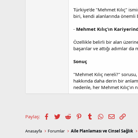
Türkiye’de "Mehmet Kılıç" ismin
biri, kendi alanlarında önemli b
-
Mehmet Kılıç’ın Kariyerin
Özellikle belirli bir alan üzer
başarılar ve attığı adımlar da 
Sonuç
"Mehmet Kılıç nereli?" sorusu,
hakkında daha derin bir anlam t
nedenle, her Mehmet Kılıç’ın n
Facebook
Twitter
Reddit
Pinterest
Tumblr
WhatsApp
E-posta
Link
Paylaş:
Anasayfa
Forumlar
Aile Planlaması ve Cinsel Sağlık