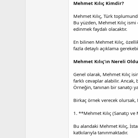
a
i
Mehmet Kılıç Kimdir?
n
h
i
Mehmet Kılıç, Türk toplumunda ç
Bu yüzden, Mehmet Kılıç ismi ç
edinmek faydalı olacaktır.
En bilinen Mehmet Kılıç, özelli
fazla detaylı açıklama gerekebi
Mehmet Kılıç’ın Nereli Old
Genel olarak, Mehmet Kılıç isim
farklı cevaplar alabilir. Ancak
Örneğin, tanınan bir sanatçı y
Birkaç örnek verecek olursak, M
1. **Mehmet Kılıç (Sanatçı ve 
Bu alandaki Mehmet Kılıç, İstan
katkılarıyla tanınmaktadır.