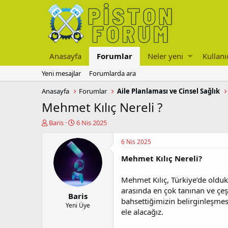
Anasayfa
Forumlar
Neler yeni
Kullanı
Yeni mesajlar
Forumlarda ara
Anasayfa
Forumlar
Aile Planlaması ve Cinsel Sağlık
Mehmet Kılıç Nereli ?
K
B
Baris
6 Nis 2025
o
a
n
ş
6 Nis 2025
u
l
Mehmet Kılıç Nereli?
y
a
u
n
b
g
Mehmet Kılıç, Türkiye’de olduk
a
ı
arasında en çok tanınan ve çeş
Baris
ş
ç
bahsettiğimizin belirginleşme
l
t
Yeni Üye
ele alacağız.
a
a
t
r