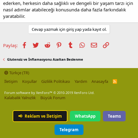
ederken, herkesin daha sağlıklı ve dengeli bir yaşam tarzı için
nasıl adımlar atabileceği konusunda daha fazla farkındalık
yaratabilir.
Cevap yazmak için giriş yap yada kayıt ol.
Facebook
Twitter
Reddit
Pinterest
Tumblr
WhatsApp
E-posta
Link
Paylaş:
Glutensiz ve İnflamasyonu Azaltan Beslenme
Türkçe (TR)
İletişim
Koşullar
Gizlilik Politikası
Yardım
Anasayfa
R
S
S
Forum software by XenForo™
© 2010-2019 XenForo Ltd.
Kalabalık Yalnızlık
Büyük Forum
📢
Reklam ve İletişim
WhatsApp
Teams
Telegram