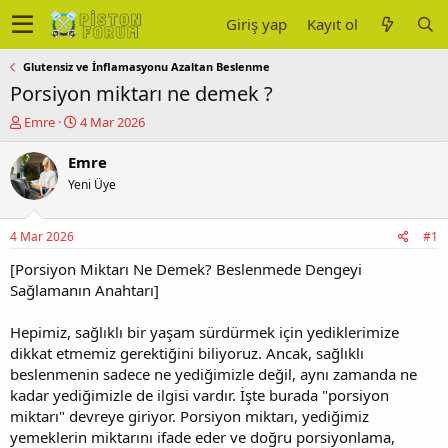
Giriş yap
Kayıt ol
Glutensiz ve İnflamasyonu Azaltan Beslenme
Porsiyon miktarı ne demek ?
K
B
Emre
4 Mar 2026
o
a
n
ş
Emre
u
l
Yeni Üye
y
a
u
n
b
g
4 Mar 2026
#1
a
ı
ş
ç
[Porsiyon Miktarı Ne Demek? Beslenmede Dengeyi
l
t
Sağlamanın Anahtarı]
a
a
t
r
Hepimiz, sağlıklı bir yaşam sürdürmek için yediklerimize
a
i
dikkat etmemiz gerektiğini biliyoruz. Ancak, sağlıklı
n
h
beslenmenin sadece ne yediğimizle değil, aynı zamanda ne
i
kadar yediğimizle de ilgisi vardır. İşte burada "porsiyon
miktarı" devreye giriyor. Porsiyon miktarı, yediğimiz
yemeklerin miktarını ifade eder ve doğru porsiyonlama,