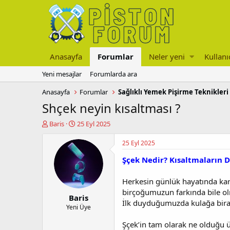
Anasayfa
Forumlar
Neler yeni
Kullanı
Yeni mesajlar
Forumlarda ara
Anasayfa
Forumlar
Shçek neyin kısaltması ?
K
B
Baris
25 Eyl 2025
o
a
n
ş
25 Eyl 2025
u
l
Şçek Nedir? Kısaltmaların D
y
a
u
n
b
g
Herkesin günlük hayatında kar
a
ı
birçoğumuzun farkında bile ol
Baris
ş
ç
İlk duyduğumuzda kulağa biraz 
l
t
Yeni Üye
a
a
Şçek’in tam olarak ne olduğu ü
t
r