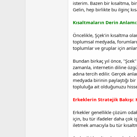
a
i
isterim. Bazen bir kısaltma, bi
n
h
Gelin, hep birlikte bu ilginç 
i
Kısaltmaların Derin Anlamı:
Öncelikle, Şçek’in kısaltma ola
toplumsal medyada, forumlarda 
toplumlar ve gruplar için anla
Bundan birkaç yıl önce, "Şcek" 
zamanla, internetin diline özg
adına tercih edilir. Gerçek anl
medyada birinin paylaştığı bir 
topluluğa ait olduğunuzu hisse
Erkeklerin Stratejik Bakışı:
Erkekler genellikle çözüm odakl
için, bu tür ifadeler daha çok i
iletmek amacıyla bu tür kısaltma