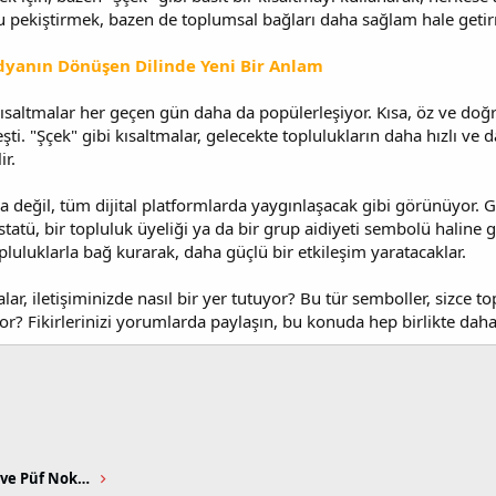
ğu pekiştirmek, bazen de toplumsal bağları daha sağlam hale getirm
edyanın Dönüşen Dilinde Yeni Bir Anlam
saltmalar her geçen gün daha da popülerleşiyor. Kısa, öz ve doğr
ti. "Şçek" gibi kısaltmalar, gelecekte toplulukların daha hızlı ve d
ir.
 değil, tüm dijital platformlarda yaygınlaşacak gibi görünüyor. Ge
tatü, bir topluluk üyeliği ya da bir grup aidiyeti sembolü haline ge
pluluklarla bağ kurarak, daha güçlü bir etkileşim yaratacaklar.
malar, iletişiminizde nasıl bir yer tutuyor? Bu tür semboller, sizce
yor? Fikirlerinizi yorumlarda paylaşın, bu konuda hep birlikte daha
Sağlıklı Yemek Pişirme Teknikleri ve Püf Noktaları