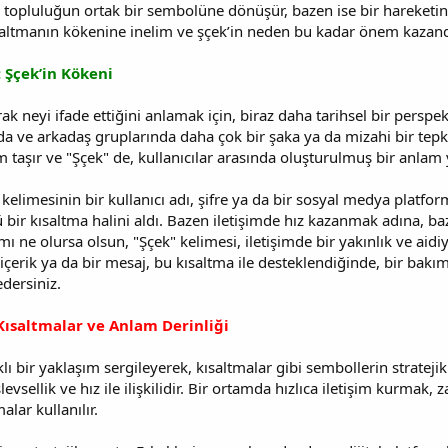
r topluluğun ortak bir sembolüne dönüşür, bazen ise bir hareketin 
kısaltmanın kökenine inelim ve şçek’in neden bu kadar önem kazand
 Şçek’in Kökeni
rak neyi ifade ettiğini anlamak için, biraz daha tarihsel bir persp
ve arkadaş gruplarında daha çok bir şaka ya da mizahi bir tepki 
m taşır ve "Şçek" de, kullanıcılar arasında oluşturulmuş bir anla
kelimesinin bir kullanıcı adı, şifre ya da bir sosyal medya platfo
ü bir kısaltma halini aldı. Bazen iletişimde hız kazanmak adına, b
amı ne olursa olsun, "Şçek" kelimesi, iletişimde bir yakınlık ve a
içerik ya da bir mesaj, bu kısaltma ile desteklendiğinde, bir bakım
dersiniz.
 Kısaltmalar ve Anlam Derinliği
ı bir yaklaşım sergileyerek, kısaltmalar gibi sembollerin stratejik
şlevsellik ve hız ile ilişkilidir. Bir ortamda hızlıca iletişim kurm
lar kullanılır.