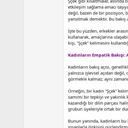
Şçek gibi kısaltmalar, aslında 
etkileşim sağlama amacı taşıya
değil, bazen de bir pozisyon, b
yansıtmak demektir. Bu bakış a
İşte bu yüzden, erkekler arasın
kullanarak, amaçlarına ulaşabili
kişi, “Şçek” kelimesini kullan
Kadınların Empatik Bakışı:
Kadınların bakış açısı, genell
yalnızca işlevsel açıdan değil, 
görmekle kalmaz; aynı zamanda
Örneğin, bir kadın “Şçek” keli
samimi bir tepkiyi ve yakınlık
kazandığı bir dilin parçası hal
grubun üyeleriyle ortak bir d
Bunun yanında, kadınların bu kı
insanlarla ilişkisini güçlendir