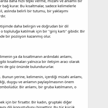
mlarda daha hızlı tepki verme, mizahi ve anlamlı bir
r bağ kurar. Bu kısaltmalar, sadece kelimelerle
l, aslında belirli bir tutumu, bir yaklaşımı
dır.
İletişimde daha belirgin ve doğrudan bir dil
topluluğa katılmak için bir "giriş kartı" gibidir. Bir
nde bir pozisyon kazanmış olur.
elimenin ya da kısaltmanın ardındaki anlamı,
ibi kısaltmaları yalnızca bir iletişim aracı olarak
imi de göz önünde bulundururlar.
. Bunun yerine, kelimenin, içerdiği mizahi anlamı,
ndiği, duygu ve anlamın paylaşılmasının önem
 sembolüdür. Bir anlamı, bir gruba katılmanın, o
için bir fırsattır. Bir kadın, gruptaki diğer
 aynı dili konuştuğunu hissettirir. Bu tür küçük