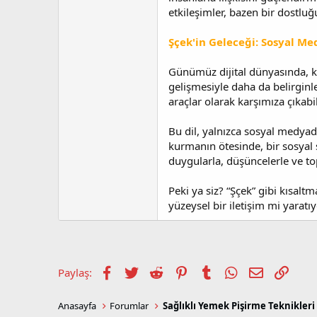
etkileşimler, bazen bir dostlu
Şçek'in Geleceği: Sosyal M
Günümüz dijital dünyasında, kı
gelişmesiyle daha da belirginleş
araçlar olarak karşımıza çıkabil
Bu dil, yalnızca sosyal medyada
kurmanın ötesinde, bir sosyal s
duygularla, düşüncelerle ve to
Peki ya siz? “Şçek” gibi kısalt
yüzeysel bir iletişim mi yaratı
Facebook
Twitter
Reddit
Pinterest
Tumblr
WhatsApp
E-posta
Link
Paylaş:
Anasayfa
Forumlar