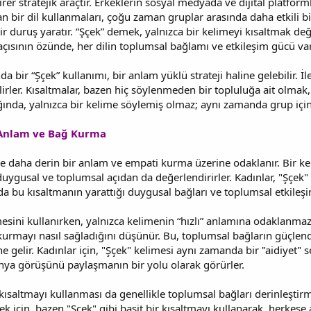
birer stratejik araçtır. Erkeklerin sosyal medyada ve dijital platfor
n bir dil kullanmaları, çoğu zaman gruplar arasında daha etkili bi
ir duruş yaratır. “Şçek” demek, yalnızca bir kelimeyi kısaltmak deği
çısının özünde, her dilin toplumsal bağlamı ve etkileşim gücü var
da bir “Şçek” kullanımı, bir anlam yüklü strateji haline gelebilir. 
rler. Kısaltmalar, bazen hiç söylenmeden bir topluluğa ait olmak, o 
dığında, yalnızca bir kelime söylemiş olmaz; aynı zamanda grup içi
 Anlam ve Bağ Kurma
ikle daha derin bir anlam ve empati kurma üzerine odaklanır. Bir k
duygusal ve toplumsal açıdan da değerlendirirler. Kadınlar, "Şçek" g
 bu kısaltmanın yarattığı duygusal bağları ve toplumsal etkileş
mesini kullanırken, yalnızca kelimenin “hızlı” anlamına odaklanmaz
 kurmayı nasıl sağladığını düşünür. Bu, toplumsal bağların güçle
ine gelir. Kadınlar için, "Şçek" kelimesi aynı zamanda bir "aidiyet"
ünya görüşünü paylaşmanın bir yolu olarak görürler.
saltmayı kullanması da genellikle toplumsal bağları derinleştirmek 
mek için, bazen "Şçek" gibi basit bir kısaltmayı kullanarak, herkese