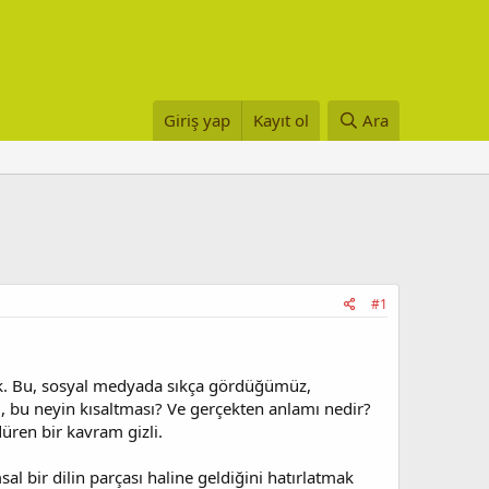
Giriş yap
Kayıt ol
Ara
#1
çek. Bu, sosyal medyada sıkça gördüğümüz,
 bu neyin kısaltması? Ve gerçekten anlamı nedir?
üren bir kavram gizli.
 bir dilin parçası haline geldiğini hatırlatmak