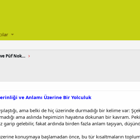
cılar
Sağlıklı Yemek Pişirme Teknikleri ve Püf Noktaları
erinliği ve Anlamı Üzerine Bir Yolculuk
şılaştığı, ama belki de hiç üzerinde durmadığı bir kelime var: Ş
madığı ama aslında hepimizin hayatına dokunan bir kavram. Peki,
garip gelebilir, fakat ardında birden fazla anlam taşıyan, düşünd
zerine konuşmaya başlamadan önce, bu tür kısaltmaların toplumsal