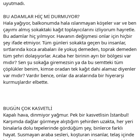
uyutmadı.
BU ADAMLAR HİÇ Mİ DURMUYOR?
Hala yağıyor, balkonumda hala ıslanmayan köşeler var ve ben
çayımı almış sokaktaki kağıt toplayıcılarını izliyorum hayretle.
Bu adamlar hiç yılmıyor. Havanın değişmesi onlar için hiçbir
şey ifade etmiyor. Tüm günleri sokakta geçen bu insanlar,
sırtlarında koca arabaları ile yokuş demeden, toprak demeden
tüm şehri dolaşıyorlar. Acaba her birinin ayrı bir bölgesi var
mıdır? Sen şu sokağa giremezsin ya da bu semtteki tüm
çöplükler benim, kimse oradan tek kağıt dahi alamaz diyenler
var mıdır? Vardır bence, onlar da aralarında bir hiyerarşi
kurmuşlardır elbette.
BUGÜN ÇOK KASVETLİ
Kapalı hava, dinmiyor yağmur. Pek bir kasvetlisin İstanbul!
Karşımda dağlar görmeye alıştığım şehirden uzakta, her yeri
binalarla dolu tepelerinde gördüğüm şey, binlerce farklı
hayat. Susmayan araba sesleri, koşturan insanlar, telaş içinde