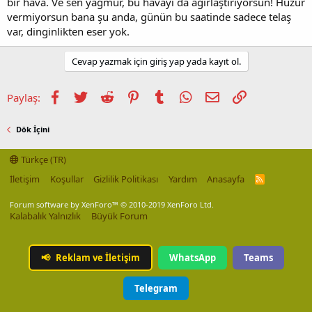
bir hava. Ve sen yağmur, bu havayı da ağırlaştırıyorsun! Huzur
vermiyorsun bana şu anda, günün bu saatinde sadece telaş
var, dinginlikten eser yok.
Cevap yazmak için giriş yap yada kayıt ol.
Facebook
Twitter
Reddit
Pinterest
Tumblr
WhatsApp
E-posta
Link
Paylaş:
Dök İçini
Türkçe (TR)
İletişim
Koşullar
Gizlilik Politikası
Yardım
Anasayfa
R
S
S
Forum software by XenForo™
© 2010-2019 XenForo Ltd.
Kalabalık Yalnızlık
Büyük Forum
📢
Reklam ve İletişim
WhatsApp
Teams
Telegram