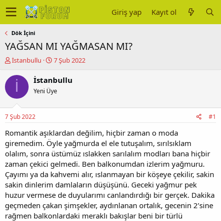
Giriş yap
Kayıt ol
Dök İçini
YAĞSAN MI YAĞMASAN MI?
K
B
İstanbullu
7 Şub 2022
o
a
n
ş
İstanbullu
İ
u
l
Yeni Üye
y
a
u
n
b
g
7 Şub 2022
#1
a
ı
ş
ç
Romantik aşıklardan değilim, hiçbir zaman o moda
l
t
giremedim. Öyle yağmurda el ele tutuşalım, sırılsıklam
a
a
olalım, sonra üstümüz ıslakken sarılalım modları bana hiçbir
t
r
zaman çekici gelmedi. Ben balkonumdan izlerim yağmuru.
a
i
Çayımı ya da kahvemi alır, ıslanmayan bir köşeye çekilir, sakin
n
h
sakin dinlerim damlaların düşüşünü. Geceki yağmur pek
i
huzur vermese de duyularımı canlandırdığı bir gerçek. Dakika
geçmeden çakan şimşekler, aydınlanan ortalık, gecenin 2’sine
rağmen balkonlardaki meraklı bakışlar beni bir türlü