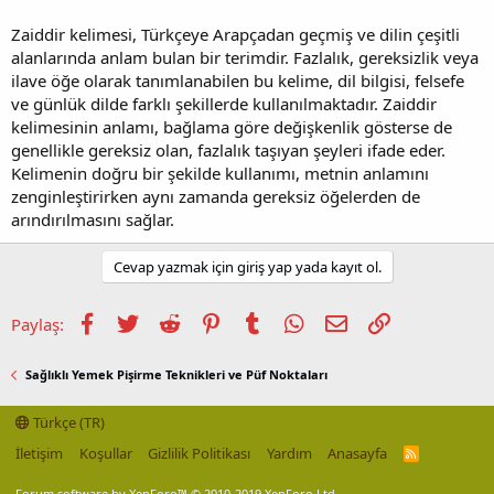
Zaiddir kelimesi, Türkçeye Arapçadan geçmiş ve dilin çeşitli
alanlarında anlam bulan bir terimdir. Fazlalık, gereksizlik veya
ilave öğe olarak tanımlanabilen bu kelime, dil bilgisi, felsefe
ve günlük dilde farklı şekillerde kullanılmaktadır. Zaiddir
kelimesinin anlamı, bağlama göre değişkenlik gösterse de
genellikle gereksiz olan, fazlalık taşıyan şeyleri ifade eder.
Kelimenin doğru bir şekilde kullanımı, metnin anlamını
zenginleştirirken aynı zamanda gereksiz öğelerden de
arındırılmasını sağlar.
Cevap yazmak için giriş yap yada kayıt ol.
Facebook
Twitter
Reddit
Pinterest
Tumblr
WhatsApp
E-posta
Link
Paylaş:
Sağlıklı Yemek Pişirme Teknikleri ve Püf Noktaları
Türkçe (TR)
İletişim
Koşullar
Gizlilik Politikası
Yardım
Anasayfa
R
S
S
Forum software by XenForo™
© 2010-2019 XenForo Ltd.