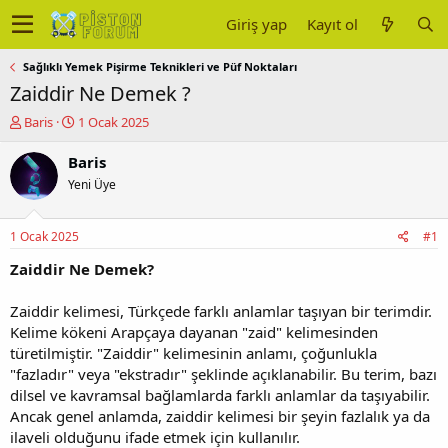
Giriş yap
Kayıt ol
Sağlıklı Yemek Pişirme Teknikleri ve Püf Noktaları
Zaiddir Ne Demek ?
K
B
Baris
1 Ocak 2025
o
a
n
ş
Baris
u
l
Yeni Üye
y
a
u
n
b
g
1 Ocak 2025
#1
a
ı
ş
ç
Zaiddir Ne Demek?
l
t
a
a
Zaiddir kelimesi, Türkçede farklı anlamlar taşıyan bir terimdir.
t
r
Kelime kökeni Arapçaya dayanan "zaid" kelimesinden
a
i
türetilmiştir. "Zaiddir" kelimesinin anlamı, çoğunlukla
n
h
"fazladır" veya "ekstradır" şeklinde açıklanabilir. Bu terim, bazı
i
dilsel ve kavramsal bağlamlarda farklı anlamlar da taşıyabilir.
Ancak genel anlamda, zaiddir kelimesi bir şeyin fazlalık ya da
ilaveli olduğunu ifade etmek için kullanılır.