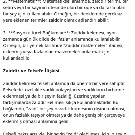
2. **Matematik**: Matematiksel anlamda, zaiddir terimi, bir
setin veya bir sayının ötesinde olan bir öğe ya da fazla olan
bir şey için kullanılabilir. Örneğin, bir denklemde gereksiz
yere eklenen terimler zaiddir olarak adlandırılabilir.
3. **Sosyokültürel Bağlamlar**: Zaiddir kelimesi, aynı
zamanda günlük dilde de "fazla" anlamında kullanılabilir.
Örneğin, bir yemek tarifinde "Zaiddir malzemeler" ifadesi,
eklenmiş veya fazla olan malzemeleri anlatmak için
kullanılabilir.
Zaiddir ve Felsefe İlişkisi
Zaiddir kelimesi felsefi anlamda da önemli bir yere sahiptir.
Felsefede, özellikle varlık anlayışları ve varlıkların birbirine
eklenmesi ya da bir şeyin fazlalığı üzerine yapılan
tartışmalarda zaiddir kelimesi sıkça kullanılmaktadır. Bu
bağlamda, "zaid" bir şeyin varlık kümesinin dışında olması,
onun fazlalık taşıyor olması ya da daha geniş bir çerçeveye
eklenmiş olması anlamına gelir.
Felsefi bakış açısıyla, bir şeyin "zaid" olabilmesi için, o şeyin