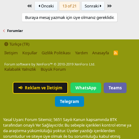
First
Last
Önceki
13 of 21
Sonraki
Buraya mesaj yazmak için üye olmanız gereklidir.
Forumlar
Türkçe (TR)
İletişim
Koşullar
Gizlilik Politikası
Yardım
Anasayfa
R
S
S
Forum software by XenForo™
© 2010-2019 XenForo Ltd.
Kalabalık Yalnızlık
Büyük Forum
📢
Reklam ve İletişim
WhatsApp
Teams
Telegram
Yasal Uyarı: Forum Sitemiz; 5651 Sayılı Kanun kapsamında BTK
tarafından onaylı Yer Sağlayıcı'dır. Bu sebeple içerikleri kontrol etme ya
da araştırma yükümlülüğü yoktur. Üyeler yazdığı içeriklerden
sorumludur ve siteye üye olmak ile bu sorumluluğu kabul etmiş