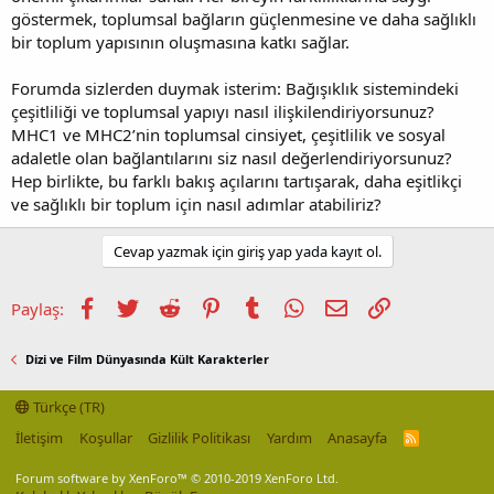
göstermek, toplumsal bağların güçlenmesine ve daha sağlıklı
bir toplum yapısının oluşmasına katkı sağlar.
Forumda sizlerden duymak isterim: Bağışıklık sistemindeki
çeşitliliği ve toplumsal yapıyı nasıl ilişkilendiriyorsunuz?
MHC1 ve MHC2’nin toplumsal cinsiyet, çeşitlilik ve sosyal
adaletle olan bağlantılarını siz nasıl değerlendiriyorsunuz?
Hep birlikte, bu farklı bakış açılarını tartışarak, daha eşitlikçi
ve sağlıklı bir toplum için nasıl adımlar atabiliriz?
Cevap yazmak için giriş yap yada kayıt ol.
Facebook
Twitter
Reddit
Pinterest
Tumblr
WhatsApp
E-posta
Link
Paylaş:
Dizi ve Film Dünyasında Kült Karakterler
Türkçe (TR)
İletişim
Koşullar
Gizlilik Politikası
Yardım
Anasayfa
R
S
S
Forum software by XenForo™
© 2010-2019 XenForo Ltd.