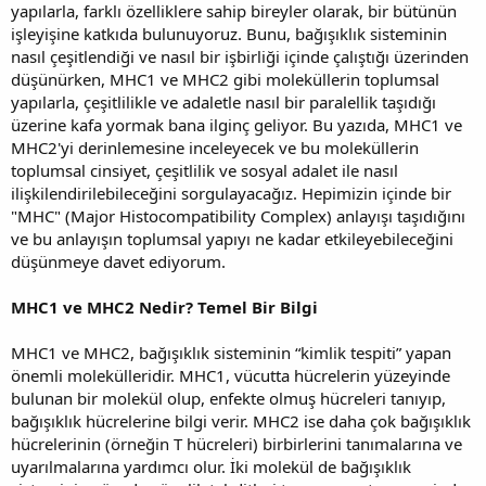
yapılarla, farklı özelliklere sahip bireyler olarak, bir bütünün
işleyişine katkıda bulunuyoruz. Bunu, bağışıklık sisteminin
nasıl çeşitlendiği ve nasıl bir işbirliği içinde çalıştığı üzerinden
düşünürken, MHC1 ve MHC2 gibi moleküllerin toplumsal
yapılarla, çeşitlilikle ve adaletle nasıl bir paralellik taşıdığı
üzerine kafa yormak bana ilginç geliyor. Bu yazıda, MHC1 ve
MHC2'yi derinlemesine inceleyecek ve bu moleküllerin
toplumsal cinsiyet, çeşitlilik ve sosyal adalet ile nasıl
ilişkilendirilebileceğini sorgulayacağız. Hepimizin içinde bir
"MHC" (Major Histocompatibility Complex) anlayışı taşıdığını
ve bu anlayışın toplumsal yapıyı ne kadar etkileyebileceğini
düşünmeye davet ediyorum.
MHC1 ve MHC2 Nedir? Temel Bir Bilgi
MHC1 ve MHC2, bağışıklık sisteminin “kimlik tespiti” yapan
önemli molekülleridir. MHC1, vücutta hücrelerin yüzeyinde
bulunan bir molekül olup, enfekte olmuş hücreleri tanıyıp,
bağışıklık hücrelerine bilgi verir. MHC2 ise daha çok bağışıklık
hücrelerinin (örneğin T hücreleri) birbirlerini tanımalarına ve
uyarılmalarına yardımcı olur. İki molekül de bağışıklık