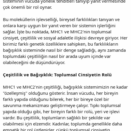
sisteminin vücuda yönelik tehditleri tanıyıp yanıt vermesinde
çok önemli bir rol oynar.
Bu moleküllerin işlevselliği, bireysel farklılıkları tanıyan ve
onlara karşı uygun bir yanıt veren bir sistemin işlerliğini
sağlar. İşte bu noktada, MHC1 ve MHC2'nin toplumsal
cinsiyet, çeşitlilik ve sosyal adaletle ilişkisi devreye giriyor. Her
birimiz farklı genetik özelliklere sahipken, bu farklılıkların
bağışıklık sisteminde nasıl bir denge sağladığı, aynı zamanda
toplumdaki çeşitliliğin nasıl bir arada uyum içinde var
olabileceğini de düşündürüyor.
Çeşitlilik ve Bağışıklık: Toplumsal Cinsiyetin Rolü
MHC1 ve MHC2'nin çeşitliliği, bağışıklık sistemimizin ne kadar
"özelleşmiş" olduğunu gösterir. İnsan vücudu, her bireyin
farklı yapıda olduğunu bilerek, her bir bireye özel bir
savunma mekanizması geliştirmeye çalışır. Tıpkı toplumsal
yapıda olduğu gibi, her bireyin farklı bir rolü, yeri ve işlevi
vardır. Bu çeşitlilik, toplumların sağlıklı bir şekilde var
olabilmesi için elzemdir. Kadınlar, toplumda genellikle daha
empatik bir rol üstlenirler, çünkü toplumsal cinsiyetin