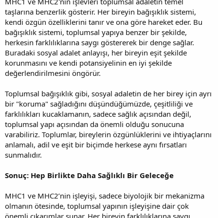
MHC1 ve MHC2'nin işlevleri toplumsal adaletin temel
taşlarına benzerlik gösterir. Her bireyin bağışıklık sistemi,
kendi özgün özelliklerini tanır ve ona göre hareket eder. Bu
bağışıklık sistemi, toplumsal yapıya benzer bir şekilde,
herkesin farklılıklarına saygı göstererek bir denge sağlar.
Buradaki sosyal adalet anlayışı, her bireyin eşit şekilde
korunmasını ve kendi potansiyelinin en iyi şekilde
değerlendirilmesini öngörür.
Toplumsal bağışıklık gibi, sosyal adaletin de her birey için ayrı
bir "koruma" sağladığını düşündüğümüzde, çeşitliliği ve
farklılıkları kucaklamanın, sadece sağlık açısından değil,
toplumsal yapı açısından da önemli olduğu sonucuna
varabiliriz. Toplumlar, bireylerin özgünlüklerini ve ihtiyaçlarını
anlamalı, adil ve eşit bir biçimde herkese aynı fırsatları
sunmalıdır.
Sonuç: Hep Birlikte Daha Sağlıklı Bir Geleceğe
MHC1 ve MHC2’nin işleyişi, sadece biyolojik bir mekanizma
olmanın ötesinde, toplumsal yapının işleyişine dair çok
önemli çıkarımlar sunar. Her bireyin farklılıklarına saygı