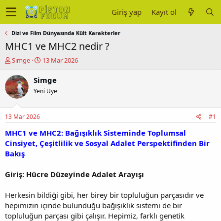
Giriş yap
Kayıt ol
Dizi ve Film Dünyasında Kült Karakterler
MHC1 ve MHC2 nedir ?
K
B
Simge
13 Mar 2026
o
a
n
ş
Simge
u
l
Yeni Üye
y
a
u
n
b
g
13 Mar 2026
#1
a
ı
ş
ç
MHC1 ve MHC2: Bağışıklık Sisteminde Toplumsal
l
t
Cinsiyet, Çeşitlilik ve Sosyal Adalet Perspektifinden Bir
a
a
Bakış
t
r
a
i
Giriş: Hücre Düzeyinde Adalet Arayışı
n
h
i
Herkesin bildiği gibi, her birey bir topluluğun parçasıdır ve
hepimizin içinde bulunduğu bağışıklık sistemi de bir
topluluğun parçası gibi çalışır. Hepimiz, farklı genetik